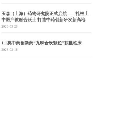
玉森（上海）药物研究院正式启航——扎根上
中医产教融合沃土 打造中药创新研发新高地
2026-03-20
1.1类中药创新药“九味合欢颗粒”获批临床
2026-03-18
向阳而生，优雅绽放
2026-03-08
1
2
3
4
5
下一页
到第
页
共
27
页
苏州玉森新药开发有限公司
地址：苏州工业园区星湖街218号生物纳米科技园C30楼
电话：0512-62956087 传真：0512-62956086
苏州吴淞江制药有限公司
地址：苏州工业园区江浦路8号
电话：0512-62956085 传真：0512-62956086